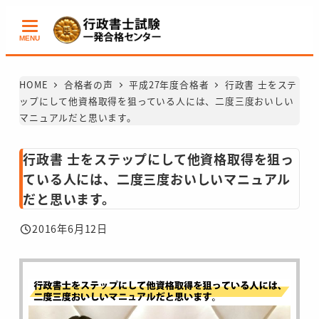
メ
イ
MENU
ン
コ
HOME
合格者の声
平成27年度合格者
行政書 士をステ
ン
ップにして他資格取得を狙っている人には、二度三度おいしい
テ
マニュアルだと思います。
ン
ツ
行政書 士をステップにして他資格取得を狙っ
へ
ている人には、二度三度おいしいマニュアル
移
だと思います。
動
2016年6月12日
投稿日