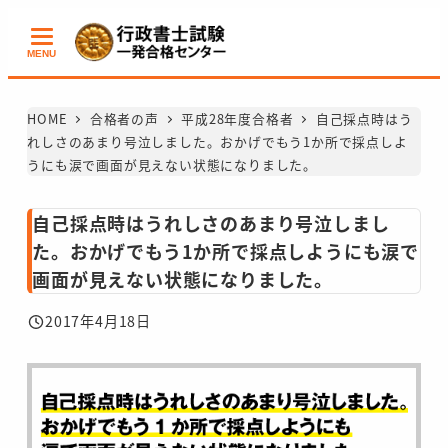
メ
イ
MENU
ン
コ
HOME
合格者の声
平成28年度合格者
自己採点時はう
ン
れしさのあまり号泣しました。おかげでもう1か所で採点しよ
テ
うにも涙で画面が見えない状態になりました。
ン
ツ
自己採点時はうれしさのあまり号泣しまし
へ
た。おかげでもう1か所で採点しようにも涙で
移
画面が見えない状態になりました。
動
2017年4月18日
投稿日