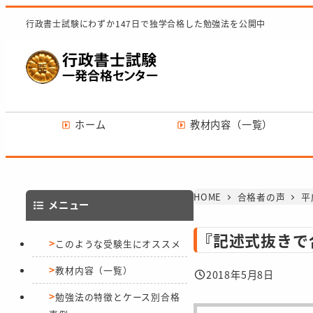
メ
行政書士試験にわずか147日で独学合格した勉強法を公開中
イ
ン
コ
ン
テ
ホーム
教材内容（一覧）
ン
ツ
へ
移
HOME
合格者の声
平
メニュー
動
『記述式抜きで
このような受験生にオススメ
教材内容（一覧）
2018年5月8日
投稿日
勉強法の特徴とケース別合格