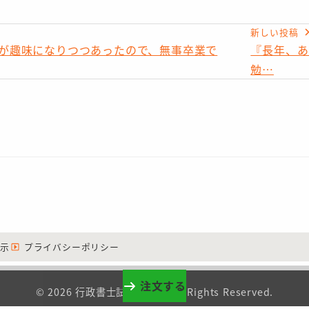
新しい投稿
が趣味になりつつあったので、無事卒業で
『長年、あ
勉…
示
プライバシーポリシー
注文する
© 2026 行政書士試験勉強法 All Rights Reserved.