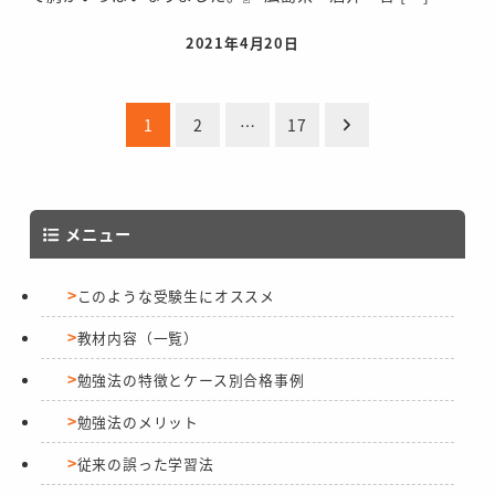
2021年4月20日
投稿日
投
1
2
…
17
稿
の
メニュー
ペ
このような受験生にオススメ
ー
教材内容（一覧）
ジ
勉強法の特徴とケース別合格事例
送
勉強法のメリット
り
従来の誤った学習法