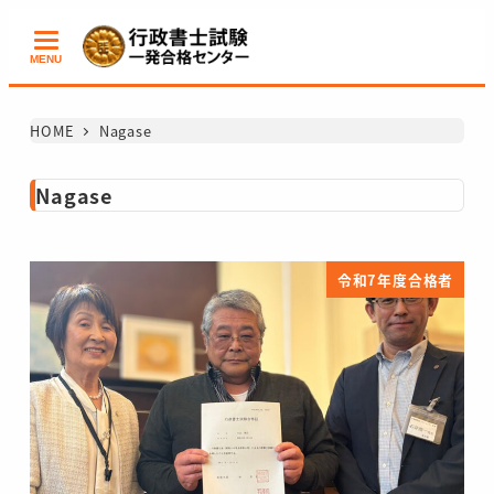
メ
イ
MENU
ン
コ
HOME
Nagase
ン
テ
Nagase
ン
ツ
へ
令和7年度合格者
移
動